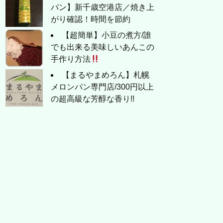
パン】新千歳空港店／焼き上
がり確認！時間を節約
【超簡単】小豆の煮方/誰
でも出来る美味しいあんこの
手作り方法
【まるやまめろん】札幌
メロンパン専門店/300円以上
の超高級な芳醇な香り!!