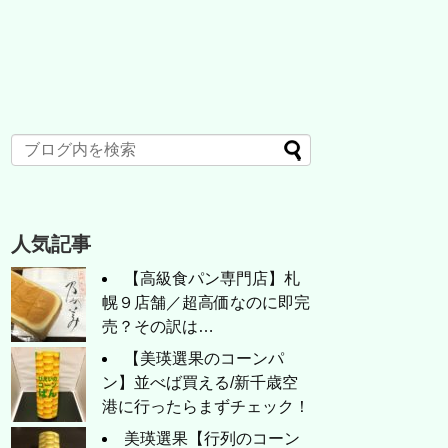
人気記事
【高級食パン専門店】札
幌９店舗／超高価なのに即完
売？その訳は…
【美瑛選果のコーンパ
ン】並べば買える/新千歳空
港に行ったらまずチェック！
美瑛選果【行列のコーン