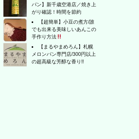
パン】新千歳空港店／焼き上
がり確認！時間を節約
【超簡単】小豆の煮方/誰
でも出来る美味しいあんこの
手作り方法
【まるやまめろん】札幌
メロンパン専門店/300円以上
の超高級な芳醇な香り!!