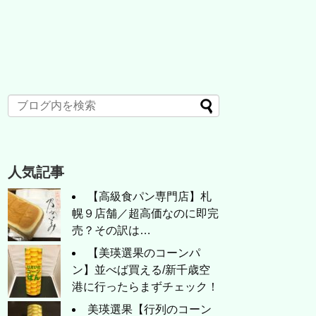
人気記事
【高級食パン専門店】札
幌９店舗／超高価なのに即完
売？その訳は…
【美瑛選果のコーンパ
ン】並べば買える/新千歳空
港に行ったらまずチェック！
美瑛選果【行列のコーン