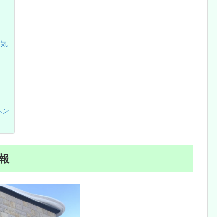
囲気
ヘン
報