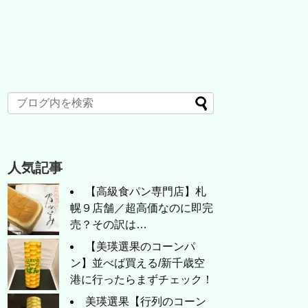
人気記事
【高級食パン専門店】札
幌９店舗／超高価なのに即完
売？その訳は…
【美瑛選果のコーンパ
ン】並べば買える/新千歳空
港に行ったらまずチェック！
美瑛選果【行列のコーン