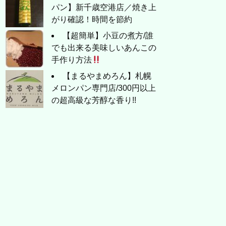
パン】新千歳空港店／焼き上
がり確認！時間を節約
【超簡単】小豆の煮方/誰
でも出来る美味しいあんこの
手作り方法
【まるやまめろん】札幌
メロンパン専門店/300円以上
の超高級な芳醇な香り!!