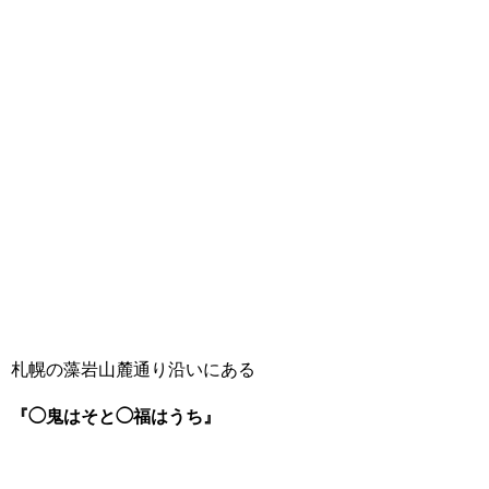
札幌の藻岩山麓通り沿いにある
『◯鬼はそと◯福はうち』