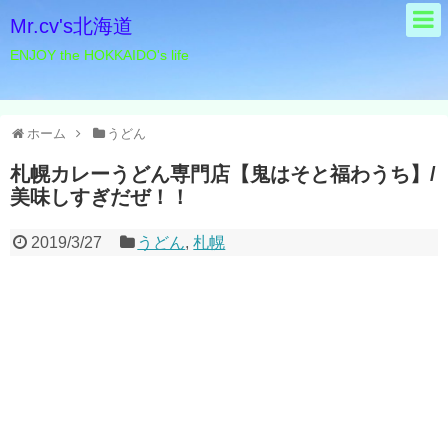
Mr.cv's北海道
ENJOY the HOKKAIDO's life
ホーム
うどん
札幌カレーうどん専門店【鬼はそと福わうち】/
美味しすぎだぜ！！
2019/3/27
うどん
,
札幌