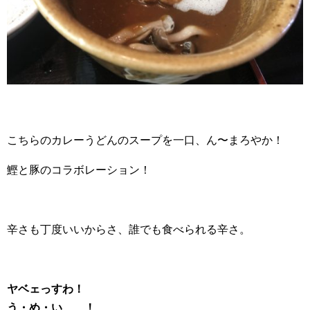
こちらのカレーうどんのスープを一口、ん〜まろやか！
鰹と豚のコラボレーション！
辛さも丁度いいからさ、誰でも食べられる辛さ。
ヤベェっすわ！
う・め・い、、！