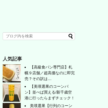
人気記事
【高級食パン専門店】札
幌９店舗／超高価なのに即完
売？その訳は…
【美瑛選果のコーンパ
ン】並べば買える/新千歳空
港に行ったらまずチェック！
美瑛選果【行列のコーン