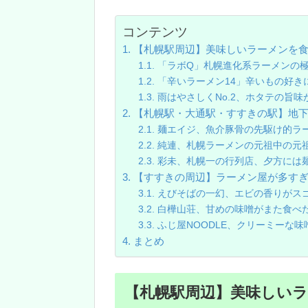
コンテンツ
【札幌駅周辺】美味しいラーメンを
「ラボQ」札幌進化系ラーメンの
「辛いラーメン14」辛いもの好き
雨はやさしくNo.2、ホタテの旨
【札幌駅・大通駅・すすきの駅】地
麺エイジ、魚介豚骨の先駆け的ラ
純連、札幌ラーメンの元祖中の元
彩未、札幌一の行列店、夕方には
【すすきの周辺】ラーメン屋が多す
えびそばの一幻、エビの香りがス
白樺山荘、甘めの味噌がまた食べ
ふじ屋NOODLE、クリーミーな
まとめ
【札幌駅周辺】美味しい