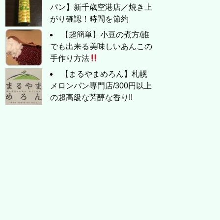
パン】新千歳空港店／焼き上
がり確認！時間を節約
【超簡単】小豆の煮方/誰
でも出来る美味しいあんこの
手作り方法
【まるやまめろん】札幌
メロンパン専門店/300円以上
の超高級な芳醇な香り!!