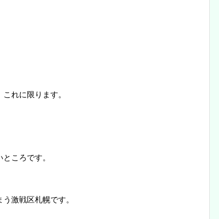
」
これに限ります。
いところです。
まう激戦区札幌です。