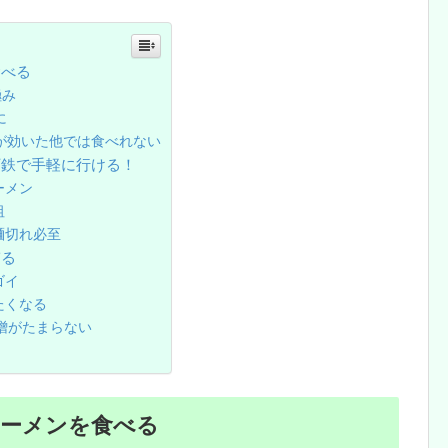
食べる
極み
に
味が効いた他では食べれない
下鉄で手軽に行ける！
ーメン
祖
麺切れ必至
ぎる
ゴイ
たくなる
味噌がたまらない
ラーメンを食べる