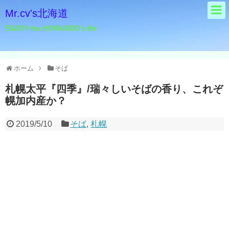
Mr.cv's北海道
ENJOY the HOKKAIDO's life
ホーム
そば
札幌太平『四季』/瑞々しいそばの香り、これぞ
幌加内産か？
2019/5/10
そば
,
札幌