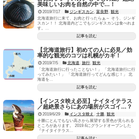
美味しいお肉を自然の中で…！
2019/7/17
ジンギスカン
,
富良野
,
観光
北海道旅行に来て、お肉と行ったらぁ～ そう、ジンギ
スカン！！ 北海道内どこでもジンギスカンは食べれま
す。...
記事を読む
【北海道旅行】初めての人に必見／効
率的な観光のコツは札幌がカギ！
2019/7/5
北海道
,
旅行
,
観光
「北海道旅行に行ったことない！」 「北海道旅行に行
ってみたい！」 「北海道旅行ってどんな感じ！」 北
海道を...
記事を読む
【インスタ映え必至】ナイタイテラス
／超絶景さらにあの場所がスゴイ…？
2019/6/29
インスタ映え
,
十勝
,
観光
十勝にとんでもない高さから展望する景色が見られる
ところがあります。 2019.6にグランドオープンした
『ナイタイテラス...
記事を読む