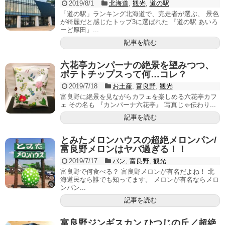
2019/8/1
北海道
,
観光
,
道の駅
「道の駅」ランキング北海道で、完走者が選ぶ、 景色
が綺麗だと感じたトップ3に選ばれた 『道の駅 あいろ
ーど厚田』...
記事を読む
六花亭カンパーナの絶景を望みつつ、
ポテトチップスって何…コレ？
2019/7/18
お土産
,
富良野
,
観光
富良野に絶景を見ながらカフェを楽しめる六花亭カフ
ェ その名も 『カンパーナ六花亭』 写真じゃ伝わり...
記事を読む
とみたメロンハウスの超絶メロンパン/
富良野メロンはヤバ過ぎる！！
2019/7/17
パン
,
富良野
,
観光
富良野で何食べる？ 富良野メロンが有名だよね！ 北
海道民なら誰でも知ってます。 メロンが有名ならメロ
ンパン...
記事を読む
富良野ジンギスカン ひつじの丘／超絶