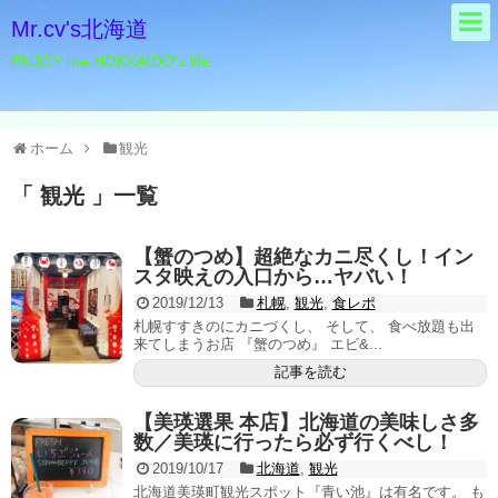
Mr.cv's北海道
ENJOY the HOKKAIDO's life
ホーム
観光
「 観光 」一覧
【蟹のつめ】超絶なカニ尽くし！イン
スタ映えの入口から…ヤバい！
2019/12/13
札幌
,
観光
,
食レポ
札幌すすきのにカニづくし、 そして、 食べ放題も出
来てしまうお店 『蟹のつめ』 エビ&...
記事を読む
【美瑛選果 本店】北海道の美味しさ多
数／美瑛に行ったら必ず行くべし！
2019/10/17
北海道
,
観光
北海道美瑛町観光スポット『青い池』は有名です。 も