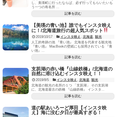
し、美瑛町に行ったならば、必ず行ってもらいたいも
う一つの有名所 ...
記事を読む
【美瑛の青い池】誰でもインスタ映え
に！/北海道旅行の超人気スポット
2019/10/17
インスタ映え
,
北海道
,
観光
人工的奇跡の池 『青い池』 北海道を代表する観光地
『青い池』 MacBookの壁紙にも採用されている 『青
い池』...
記事を読む
支笏湖の赤い橋『山線鉄橋』/北海道の
自然に溶け込むインスタ映え！！
2019/8/5
インスタ映え
,
北海道
,
観光
北海道の観光の名所の１つ 「支笏湖」 その支笏湖
に、北海道最古の鉄橋 『山線鉄橋』 インスタ...
記事を読む
道の駅あいろーど厚田【インスタ映
え】海に没む夕日が最高すぎる！