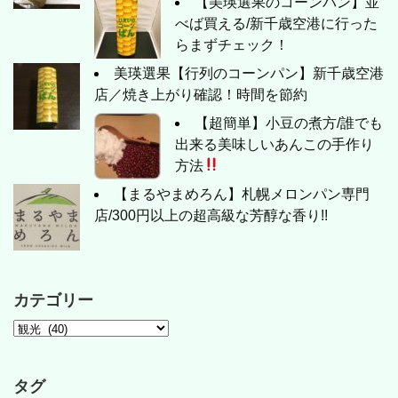
【美瑛選果のコーンパン】並
べば買える/新千歳空港に行った
らまずチェック！
美瑛選果【行列のコーンパン】新千歳空港
店／焼き上がり確認！時間を節約
【超簡単】小豆の煮方/誰でも
出来る美味しいあんこの手作り
方法
【まるやまめろん】札幌メロンパン専門
店/300円以上の超高級な芳醇な香り!!
カテゴリー
タグ